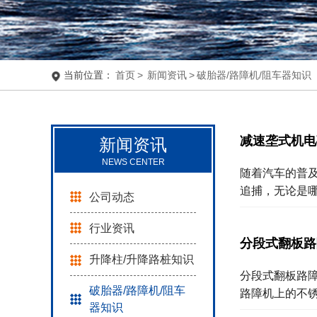
当前位置：
首页
>
新闻资讯
>
破胎器/路障机/阻车器知识
减速垄式机电
新闻资讯
NEWS CENTER
随着汽车的普
追捕，无论是
公司动态
行业资讯
分段式翻板路
升降柱/升降路桩知识
分段式翻板路
破胎器/路障机/阻车
路障机上的不
器知识