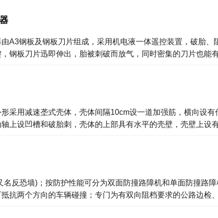
器
器由A3钢板及钢板刀片组成，采用机电液一体遥控装置，破胎、
键，钢板刀片迅即伸出，胎被刺破而放气，同时密集的刀片也能
外形采用减速垄式壳体，壳体间隔10cm设一道加强筋，横向设
动轴上设凹槽和破胎刺，壳体的上部具有水平的壳壁，壳壁上设
(又名反恐墙)；按防护性能可分为双面防撞路障机和单面防撞路
可抵抗两个方向的车辆碰撞；专门为有双向阻档要求的公路边检