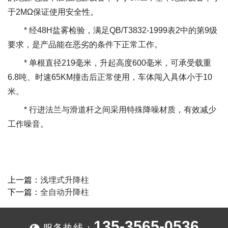
于2MΩ保证使用安全性。
* 经48H盐雾检验，满足QB/T3832-1999表2中的第9级
要求，是产品能在恶劣的条件下正常工作。
* 单根直径219毫米，升起高度600毫米，可承受载重
6.8吨、时速65KM撞击后正常使用，车体闯入具体小于10
米。
* 行进法兰与滑道杆之间采用特殊降噪材质，有效减少
工作噪音。
上一篇：
浅埋式升降柱
下一篇：
全自动升降柱
135-3565-0536